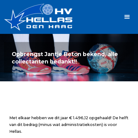
Ga
Handbalvereniging
naar
Hellas
de
TOPSPORT
| PLEZIER |
inhoud
SAMEN |
AMBITIE
Opbrengst Jantje Beton bekend, alle
collectanten bedankt!!
Met elkaar hebben we dit jaar € 1.496,12 opgehaald! De helft
van dit bedrag (minus wat administratiekosten) is voor
Hellas.