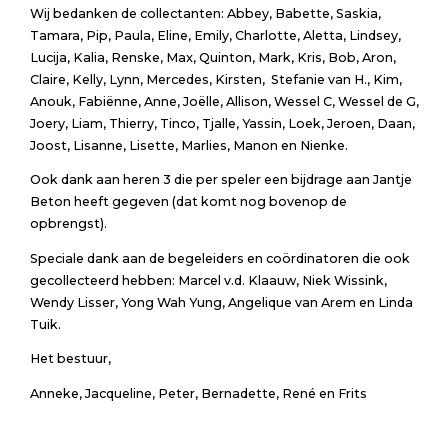
Wij bedanken de collectanten: Abbey, Babette, Saskia,
Tamara, Pip, Paula, Eline, Emily, Charlotte, Aletta, Lindsey,
Lucija, Kalia, Renske, Max, Quinton, Mark, Kris, Bob, Aron,
Claire, Kelly, Lynn, Mercedes, Kirsten, Stefanie van H., Kim,
Anouk, Fabiënne, Anne, Joëlle, Allison, Wessel C, Wessel de G,
Joery, Liam, Thierry, Tinco, Tjalle, Yassin, Loek, Jeroen, Daan,
Joost, Lisanne, Lisette, Marlies, Manon en Nienke.
Ook dank aan heren 3 die per speler een bijdrage aan Jantje
Beton heeft gegeven (dat komt nog bovenop de
opbrengst).
Speciale dank aan de begeleiders en coördinatoren die ook
gecollecteerd hebben: Marcel v.d. Klaauw, Niek Wissink,
Wendy Lisser, Yong Wah Yung, Angelique van Arem en Linda
Tuik.
Het bestuur,
Anneke, Jacqueline, Peter, Bernadette, René en Frits