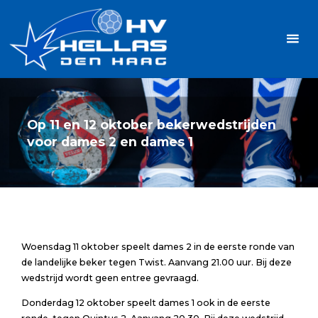
Ga
Handbalvereniging
naar
Hellas
de
TOPSPORT
| PLEZIER |
inhoud
SAMEN |
AMBITIE
Op 11 en 12 oktober bekerwedstrijden
voor dames 2 en dames 1
Woensdag 11 oktober speelt dames 2 in de eerste ronde van
de landelijke beker tegen Twist. Aanvang 21.00 uur. Bij deze
wedstrijd wordt geen entree gevraagd.
Donderdag 12 oktober speelt dames 1 ook in de eerste