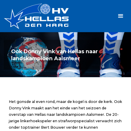
Ga
Handbalvereniging
naar
Hellas
de
TOPSPORT
| PLEZIER |
inhoud
SAMEN |
AMBITIE
Ook Donny Vink van Hellas naar
landskampioen Aalsmeer
Het gonsde al even rond, maar de kogel is door de kerk. Ook
Donny Vink maakt aan het einde van het seizoen de
overstap van Hellas naar landskampioen Aalsmeer. De 20-
jarige linkerhoekspeler en strafworpspecialist verwacht zich
onder toptrainer Bert Bouwer verder te kunnen