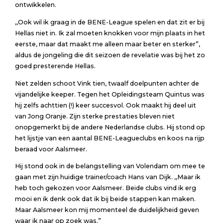
ontwikkelen.
,,Ook wil ik graag in de BENE-League spelen en dat zit er bij
Hellas niet in. Ik zal moeten knokken voor mijn plaats in het
eerste, maar dat maakt me alleen maar beter en sterker”,
aldus de jongeling die dit seizoen de revelatie was bij het zo
goed presterende Hellas.
Niet zelden schoot Vink tien, twaalf doelpunten achter de
vijandelijke keeper. Tegen het Opleidingsteam Quintus was
hij zelfs achttien (!) keer succesvol. Ook maakt hij deel uit
van Jong Oranje. Zijn sterke prestaties bleven niet
onopgemerkt bij de andere Nederlandse clubs. Hij stond op
het lijstje van een aantal BENE-Leagueclubs en koos na rijp
beraad voor Aalsmeer.
Hij stond ook in de belangstelling van Volendam om mee te
gaan met zijn huidige trainer/coach Hans van Dijk. ,,Maar ik
heb toch gekozen voor Aalsmeer. Beide clubs vind ik erg
mooi en ik denk ook dat ik bij beide stappen kan maken.
Maar Aalsmeer kon mij momenteel de duidelijkheid geven
waar ik naar op zoek was.”