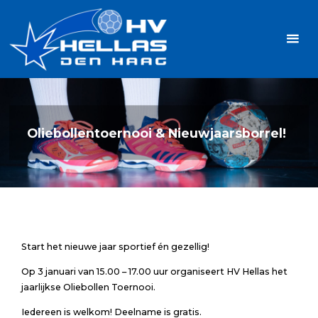
Ga
Handbalvereniging
naar
Hellas
de
TOPSPORT
| PLEZIER |
inhoud
SAMEN |
AMBITIE
Oliebollentoernooi & Nieuwjaarsborrel!
Start het nieuwe jaar sportief én gezellig!
Op 3 januari van 15.00 – 17.00 uur organiseert HV Hellas het
jaarlijkse Oliebollen Toernooi.
Iedereen is welkom! Deelname is gratis.