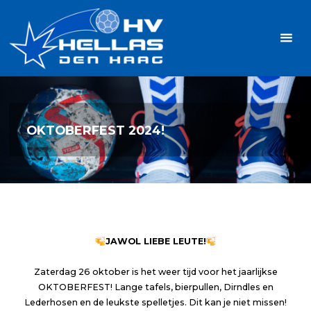
Ga
Handbalvereniging
naar
Hellas
de
TOPSPORT
| PLEZIER |
inhoud
SAMEN |
AMBITIE
OKTOBERFEST 2024!
JAWOL LIEBE LEUTE!
Zaterdag 26 oktober is het weer tijd voor het jaarlijkse
OKTOBERFEST! Lange tafels, bierpullen, Dirndles en
Lederhosen en de leukste spelletjes. Dit kan je niet missen!