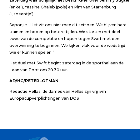
zaterdag waarschijnlijk niet beschikken over Semmy Stigter
(enkel), Yassine Ghaleb (pols) en Pim van Starrenburg
(‘ijsbeentje’).
Saponjic: ,,Het zit ons niet mee dit seizoen. We blijven hard
trainen en hopen op betere tijden. We starten met deel
twee van de competitie en hopen tegen Swift met een
overwinning te beginnen. We kijken vlak voor de wedstrijd
wie er kunnen spelen.”
Het duel met Swift begint zaterdag in de sporthal aan de
Laan van Poot om 20.30 uur.
AD/HC/PETERLOTMAN
Redactie Hellas: de dames van Hellas zijn vrij ivm
Europacupverplichtingen van DOS