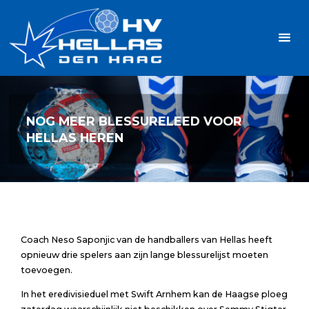
Ga
Handbalvereniging
naar
Hellas
de
TOPSPORT
| PLEZIER |
inhoud
SAMEN |
AMBITIE
NOG MEER BLESSURELEED VOOR
HELLAS HEREN
Coach Neso Saponjic van de handballers van Hellas heeft
opnieuw drie spelers aan zijn lange blessurelijst moeten
toevoegen.
In het eredivisieduel met Swift Arnhem kan de Haagse ploeg