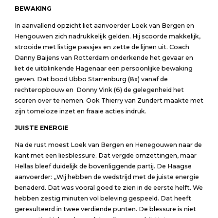
BEWAKING
In aanvallend opzicht liet aanvoerder Loek van Bergen en
Hengouwen zich nadrukkelijk gelden. Hij scoorde makkelijk,
strooide met listige passjes en zette de lijnen uit. Coach
Danny Baijens van Rotterdam onderkende het gevaar en
liet de uitblinkende Hagenaar een persoonlijke bewaking
geven. Dat bood Ubbo Starrenburg (8x) vanaf de
rechteropbouw en Donny Vink (6) de gelegenheid het
scoren over te nemen. Ook Thierry van Zundert maakte met
zijn tomeloze inzet en fraaie acties indruk.
JUISTE ENERGIE
Na de rust moest Loek van Bergen en Henegouwen naar de
kant met een liesblessure. Dat vergde omzettingen, maar
Hellas bleef duidelijk de bovenliggende partij. De Haagse
aanvoerder: ,,Wij hebben de wedstrijd met de juiste energie
benaderd. Dat was vooral goed te zien in de eerste helft. We
hebben zestig minuten vol beleving gespeeld. Dat heeft
geresulteerd in twee verdiende punten. De blessure is niet