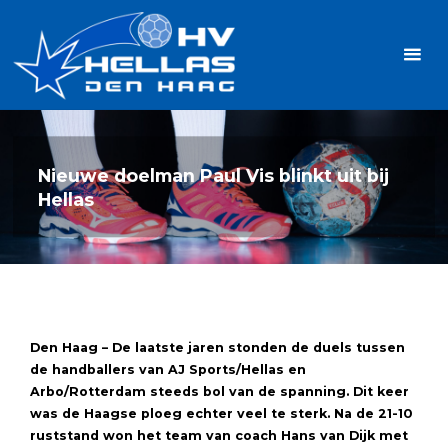
Ga
Handbalvereniging
naar
Hellas
de
TOPSPORT
| PLEZIER |
inhoud
SAMEN |
AMBITIE
Nieuwe doelman Paul Vis blinkt uit bij
Hellas
Den Haag – De laatste jaren stonden de duels tussen
de handballers van AJ Sports/Hellas en
Arbo/Rotterdam steeds bol van de spanning. Dit keer
was de Haagse ploeg echter veel te sterk. Na de 21-10
ruststand won het team van coach Hans van Dijk met