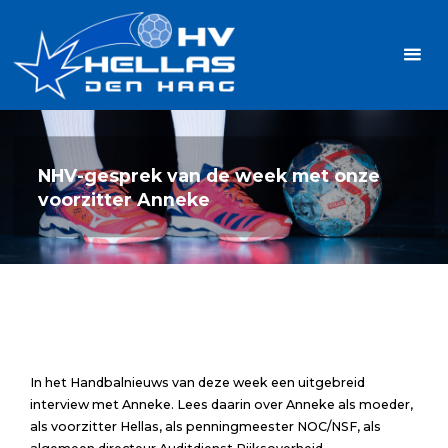
Ga
Handbalvereniging
naar
Hellas
de
TOPSPORT
| PLEZIER |
inhoud
SAMEN |
AMBITIE
NHV-gesprek van de week met onze
voorzitter Anneke
In het Handbalnieuws van deze week een uitgebreid
interview met Anneke. Lees daarin over Anneke als moeder,
als voorzitter Hellas, als penningmeester NOC/NSF, als