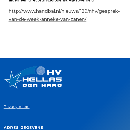
algemeen directeur Auditdienst Rijksoverheid.
http://www.handbal.nl/nieuws/129/nhv/gesprek-
van-de-week-anneke-van-zanen/
Privacybeleid
ADRES GEGEVENS