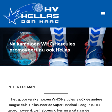
Ga
Handbalvereniging
naar
Hellas
de
TOPSPORT
| PLEZIER |
inhoud
SAMEN |
AMBITIE
Na kampioen WHC/Hercules
promoveert nu ook Hellas
PETER LOTMAN
In het spoor van kampioen WHC/Hercules is óók de andere
Haagse club, Hellas, naar de Super Handball League (SHL)
gepromoveerd. Liefhebbers kijken nu al uit naar de