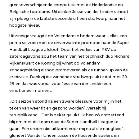
grensoverschrijdende competitie met de Nederlandse en
Belgische topteams. Uitblinker Jesse van der Linden schoot
zijn ploeg in de laatste seconde uit een strafworp naar het
hoogste niveau.
Uitzinnige vreugde op Volendamse bodem waar Hellas een
prima seizoen met de onverwachte promotie naar de Super
Handball League afsloot. Door het verlies van PSV op
zaterdagavond zou het team van het technisch duo Richard
Rijkens/Bart de Koning bij winst op Volendam
zondagmiddag alsnog promoveren als de runner-up van de
eredivisie. Dankzij die winnende strafworp lukte dat met 28-
29 en dat was vooral voor Jesse van der Linden een
emotioneel moment.
,,Dit seizoen stond na een zware blessure voor mij in het
teken van weer fit en gezond worden”, vertelt hij
terugblikkend. ,,Dat is zeker gelukt. Ik ben zó ontzettend
blij om met dit team naar de Super Handball League te
gaan. Een droom die uitkomt voor mij na al die narigheid”,
glundert Van der Linden tussen de hossende spelers en