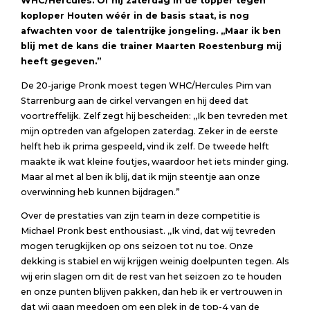
WHC/Hercules. Of hij zaterdag in de topper tegen
koploper Houten wéér in de basis staat, is nog
afwachten voor de talentrijke jongeling. ,,Maar ik ben
blij met de kans die trainer Maarten Roestenburg mij
heeft gegeven.”
De 20-jarige Pronk moest tegen WHC/Hercules Pim van
Starrenburg aan de cirkel vervangen en hij deed dat
voortreffelijk. Zelf zegt hij bescheiden: ,,Ik ben tevreden met
mijn optreden van afgelopen zaterdag. Zeker in de eerste
helft heb ik prima gespeeld, vind ik zelf. De tweede helft
maakte ik wat kleine foutjes, waardoor het iets minder ging.
Maar al met al ben ik blij, dat ik mijn steentje aan onze
overwinning heb kunnen bijdragen.”
Over de prestaties van zijn team in deze competitie is
Michael Pronk best enthousiast. ,,Ik vind, dat wij tevreden
mogen terugkijken op ons seizoen tot nu toe. Onze
dekking is stabiel en wij krijgen weinig doelpunten tegen. Als
wij erin slagen om dit de rest van het seizoen zo te houden
en onze punten blijven pakken, dan heb ik er vertrouwen in
dat wij gaan meedoen om een plek in de top-4 van de