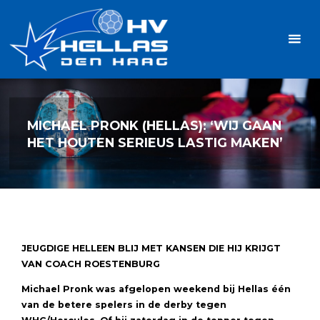
Ga
Handbalvereniging
naar
Hellas
de
TOPSPORT
| PLEZIER |
inhoud
SAMEN |
AMBITIE
MICHAEL PRONK (HELLAS): ‘WIJ GAAN
HET HOUTEN SERIEUS LASTIG MAKEN’
JEUGDIGE HELLEEN BLIJ MET KANSEN DIE HIJ KRIJGT
VAN COACH ROESTENBURG
Michael Pronk was afgelopen weekend bij Hellas één
van de betere spelers in de derby tegen