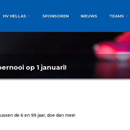
g
HV HELLAS
SPONSOREN
NIEUWS
TEAMS
ernooi op 1 januari!
tussen de 6 en 99 jaar, doe dan mee!