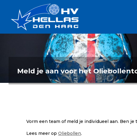
Ga
Handbalverenigin
naar
Hellas
de
TOPSPORT
| PLEZIER |
inhoud
SAMEN |
AMBITIE
Meld je aan voor het Oliebollento
Vorm een team of meld je individueel aan. Ben je 
Lees meer op
Oliebollen
.