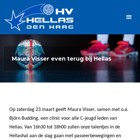
Ga
Handbalvereniging
naar
Hellas
de
TOPSPORT
| PLEZIER |
inhoud
SAMEN |
AMBITIE
Maura Visser even terug bij Hellas
Op zaterdag 23 maart geeft Maura Visser, samen met o.a.
Björn Budding, een clinic voor alle C-jeugd leden van
Hellas. Van 16h30 tot 18h00 zullen onze talentjes in de
Hellashal aan de slag gaan met passeerbewegingen en