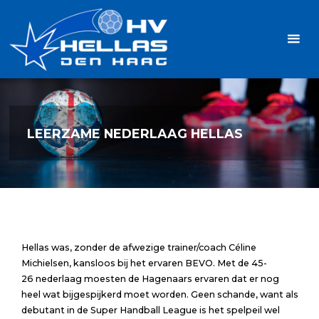
Ga
Handbalvereniging
naar
Hellas
de
TOPSPORT
| PLEZIER |
inhoud
SAMEN |
AMBITIE
LEERZAME NEDERLAAG HELLAS
Hellas was, zonder de afwezige trainer/coach Céline
Michielsen, kansloos bij het ervaren BEVO. Met de 45-
26 nederlaag moesten de Hagenaars ervaren dat er nog
heel wat bijgespijkerd moet worden. Geen schande, want als
debutant in de Super Handball League is het spelpeil wel