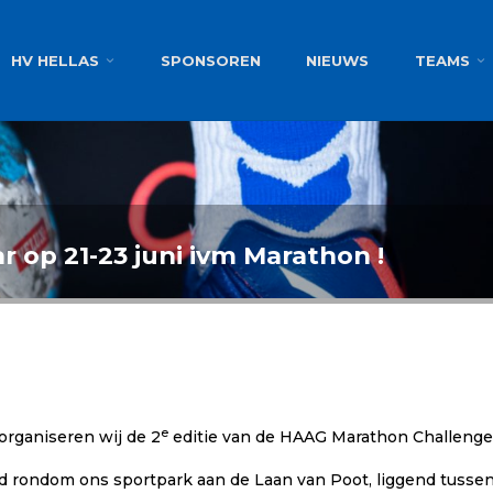
g
HV HELLAS
SPONSOREN
NIEUWS
TEAMS
r op 21-23 juni ivm Marathon !
e
 organiseren wij de 2
editie van de HAAG Marathon Challenge b
ed rondom ons sportpark aan de Laan van Poot, liggend tusse