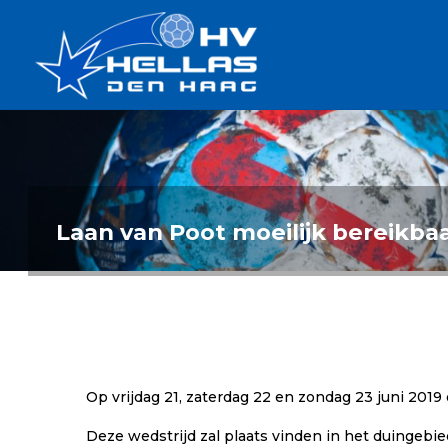
Ga
Handbalverenigin
naar
Hellas
de
TOPSPORT
| PLEZIER |
inhoud
SAMEN |
AMBITIE
Laan van Poot moeilijk bereikbaa
Op vrijdag 21, zaterdag 22 en zondag 23 juni 2019
Deze wedstrijd zal plaats vinden in het duingebi