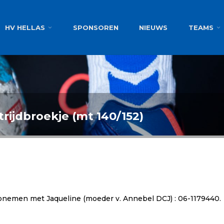
g
HV HELLAS
SPONSOREN
NIEUWS
TEAMS
rijdbroekje (mt 140/152)
opnemen met Jaqueline (moeder v. Annebel DCJ) : 06-1179440.