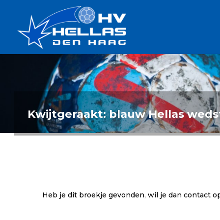
Ga
Handbalverenigin
naar
Hellas
de
TOPSPORT
| PLEZIER |
inhoud
SAMEN |
AMBITIE
Kwijtgeraakt: blauw Hellas wedst
Heb je dit broekje gevonden, wil je dan contact 