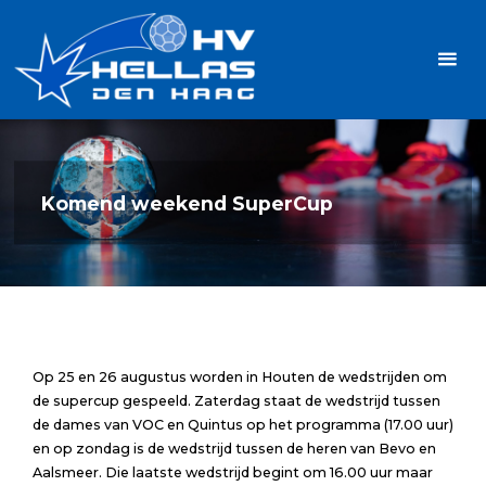
Ga
Handbalvereniging
naar
Hellas
de
TOPSPORT
| PLEZIER |
inhoud
SAMEN |
AMBITIE
Komend weekend SuperCup
Op 25 en 26 augustus worden in Houten de wedstrijden om
de supercup gespeeld. Zaterdag staat de wedstrijd tussen
de dames van VOC en Quintus op het programma (17.00 uur)
en op zondag is de wedstrijd tussen de heren van Bevo en
Aalsmeer. Die laatste wedstrijd begint om 16.00 uur maar