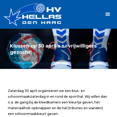
Ga
Handbalvereniging
naar
Hellas
de
TOPSPORT
| PLEZIER |
inhoud
SAMEN |
AMBITIE
Klussen op 30 april a.s.: vrijwilligers
gezocht!
Zaterdag 30 april organiseren we een klus- en
schoonmaakzaterdag in en rond de sporthal. Wij willen dan
o.a. de gang bij de kleedkamers een kleurtje geven, het
materiaalhok opknappen en de hal (tribunes en wanden)
een schoonmaakbeurt geven.