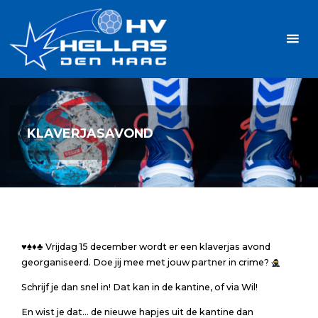
Ga
Handbalvereniging
naar
Hellas
de
TOPSPORT
| PLEZIER |
inhoud
SAMEN |
AMBITIE
KLAVERJASAVOND
♥️
♠️
♦️
♣️
Vrijdag 15 december wordt er een klaverjas avond
georganiseerd. Doe jij mee met jouw partner in crime?
Schrijf je dan snel in! Dat kan in de kantine, of via Wil!
En wist je dat… de nieuwe hapjes uit de kantine dan