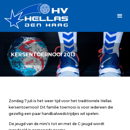
Ga
Handbalvereniging
naar
Hellas
de
TOPSPORT
| PLEZIER |
inhoud
SAMEN |
AMBITIE
KERSENTOERNOOI 2013
Zondag 7 juli is het weer tijd voor het traditionele Hellas
kersentoernooi! Dit familie toernooi is voor iedereen die
gezellig een paar handbalwedstrijdjes wil spelen.
De jeugd van de mini’s tot en met de C-jeugd wordt