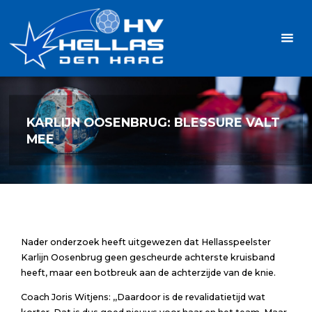
Ga
Handbalvereniging
naar
Hellas
de
TOPSPORT
| PLEZIER |
inhoud
SAMEN |
AMBITIE
KARLIJN OOSENBRUG: BLESSURE VALT
MEE
Nader onderzoek heeft uitgewezen dat Hellasspeelster
Karlijn Oosenbrug geen gescheurde achterste kruisband
heeft, maar een botbreuk aan de achterzijde van de knie.
Coach Joris Witjens: ,,Daardoor is de revalidatietijd wat