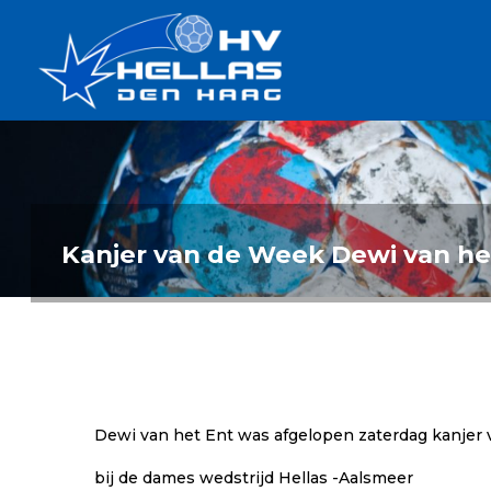
Ga
Handbalverenigin
naar
Hellas
de
TOPSPORT
| PLEZIER |
inhoud
SAMEN |
AMBITIE
Kanjer van de Week Dewi van he
Dewi van het Ent was afgelopen zaterdag kanjer
bij de dames wedstrijd Hellas -Aalsmeer