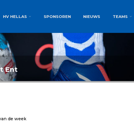
g
HV HELLAS
SPONSOREN
NIEUWS
TEAMS
t Ent
 van de week