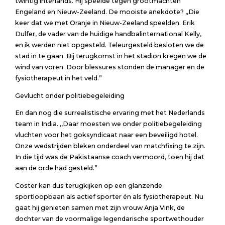
twintig interlands. Hij speelde tegen grootmachten
Engeland en Nieuw-Zeeland. De mooiste anekdote? ,,Die
keer dat we met Oranje in Nieuw-Zeeland speelden. Erik
Dulfer, de vader van de huidige handbalinternational Kelly,
en ik werden niet opgesteld. Teleurgesteld besloten we de
stad in te gaan. Bij terugkomst in het stadion kregen we de
wind van voren. Door blessures stonden de manager en de
fysiotherapeut in het veld.”
Gevlucht onder politiebegeleiding
En dan nog die surrealistische ervaring met het Nederlands
team in India. ,,Daar moesten we onder politiebegeleiding
vluchten voor het goksyndicaat naar een beveiligd hotel.
Onze wedstrijden bleken onderdeel van matchfixing te zijn.
In die tijd was de Pakistaanse coach vermoord, toen hij dat
aan de orde had gesteld.”
Coster kan dus terugkijken op een glanzende
sportloopbaan als actief sporter én als fysiotherapeut. Nu
gaat hij genieten samen met zijn vrouw Anja Vink, de
dochter van de voormalige legendarische sportwethouder