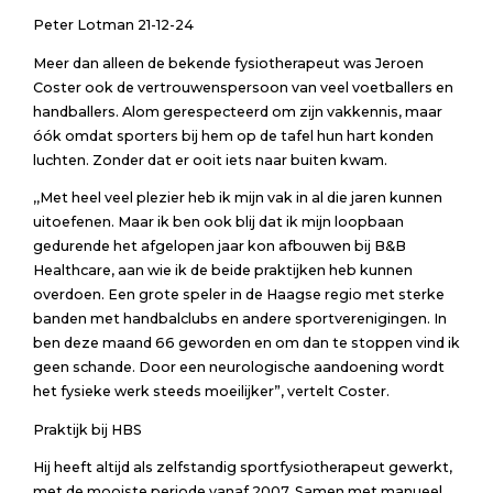
Peter Lotman 21-12-24
Meer dan alleen de bekende fysiotherapeut was Jeroen
Coster ook de vertrouwenspersoon van veel voetballers en
handballers. Alom gerespecteerd om zijn vakkennis, maar
óók omdat sporters bij hem op de tafel hun hart konden
luchten. Zonder dat er ooit iets naar buiten kwam.
,,Met heel veel plezier heb ik mijn vak in al die jaren kunnen
uitoefenen. Maar ik ben ook blij dat ik mijn loopbaan
gedurende het afgelopen jaar kon afbouwen bij B&B
Healthcare, aan wie ik de beide praktijken heb kunnen
overdoen. Een grote speler in de Haagse regio met sterke
banden met handbalclubs en andere sportverenigingen. In
ben deze maand 66 geworden en om dan te stoppen vind ik
geen schande. Door een neurologische aandoening wordt
het fysieke werk steeds moeilijker”, vertelt Coster.
Praktijk bij HBS
Hij heeft altijd als zelfstandig sportfysiotherapeut gewerkt,
met de mooiste periode vanaf 2007. Samen met manueel