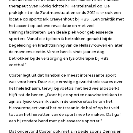
therapeut Sven König richtte hij Herstelsnel.nl op. De
praktijk zit in de Zoutmanstraat en sinds 2012 is er ook een
locatie op sportpark Craeyenhout bij HBS. ,,Een praktijk met
het accent op actieve revalidatie en met veel
trainingsfaciliteiten. Een ideale plek voor geblesseerde
sporters. Vanaf die tijd ben ik betrokken geraakt bij de
begeleiding en krachttraining van de Hellasvrouwen en later
de mannenselectie. Verder ben ik sinds jaar en dag
betrokken bij de verzorging en fysiotherapie bij HBS
voetbal.”
Coster legt uit dat handbal de meest interessante sport
was voor hem. Daar zie je ernstige gewrichtsblessures over
het hele lichaam, terwijl bij voetbal het leed veelal beperkt
blijft tot de benen. ,,Door bij de sporten nauw betrokken te
zijn als fysio kwam ik vaak in de unieke situatie om het
blessuretraject vanaf het ontstaan in de hal of op het veld
tot aan het hervatten van de sport mee te maken. Dat gaf
een bijzondere band met geblesseerde sporter.”
Dat ondervond Coster ook met zijn beide zoons Dennis en