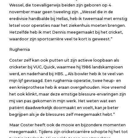
Wessel, die toevalligerwijs beiden zijn geboren op 4
november maar geen tweeling zijn. ,,Wessel die in de
eredivisie handbalde bij Hellas, heb ik tweemaal met ernstig
letsel voor operaties naar het ziekenhuis moeten brengen.
Hetzelfde heb ik met Dennis meegemaakt bij het cricket,
waardoor zijn sportcarrière veel te kort is geweest.”
Rughernia
Coster zelf kan ook putten uit zijn actieve loopbaan als
cricketer bij VUC, Quick, waarmee hij 1986 landskampioen
werd, en naderhand bij HBS. ,, Als bowler heb ik te veel van
mijn lijf gevraagd. Een rughernia-operatie, twee heup- en
een knieprothese heb ik eraan overgehouden. Hoe vreemd
het ook klinkt, maar deze ernstige blessure-ervaringen zijn
mij van pas gekomen in mijn werk. Het weten wat een
patiënt daadwerkelijk doormaakt en voelt, kan je beter
begrijpen als je de blessures zelf meegemaakt hebt.”
Maar Coster heeft ook de mooie en bijzondere momenten
meegemaakt. Tijdens zijn cricketcarrière schopte hij het tot