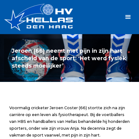
Ga
Handbalvereniging
naar
Hellas
de
TOPSPORT
| PLEZIER |
inhoud
SAMEN |
AMBITIE
Jeroen (66) neemt met pijn in zijn hart
afscheid van de sport: ‘Het werd fysiek
steeds moeilijker’
Voormalig cricketer Jeroen Coster (66) stortte zich na zijn
carrière op een leven als fysiotherapeut. Bij de voetballers
van HBS en handballers van Hellas behandelde hij honderden
sporters, onder wie zijn vrouw Anja. Na decennia zegt de
vakman de sport vaarwel, met pijn in zijn hart.