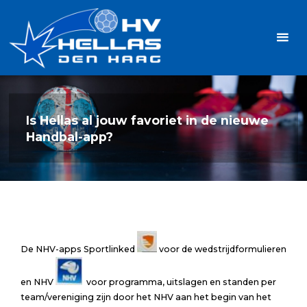
Ga
Handbalvereniging
naar
Hellas
de
TOPSPORT
| PLEZIER |
inhoud
SAMEN |
AMBITIE
Is Hellas al jouw favoriet in de nieuwe
Handbal-app?
De NHV-apps Sportlinked
voor de wedstrijdformulieren
en NHV
voor programma, uitslagen en standen per
team/vereniging zijn door het NHV aan het begin van het