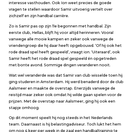
interesse vasthouden. Ook Ion weet precies de goede
vragen te stellen waardoor Samir uitvoerig vertelt over
zichzelf en zijn handbal carrière.
Zo is Samir pas op zijn 11e begonnen met handbal. Zijn
eerste club, Hellas, blijft hij voor altijd herinneren. Vooral
vanwege alle mooie kampen en zeker ook vanwege de
vriendengroep die hij daar heeft opgebouwd. ‘Of hij ook het
rode draad spel heeft gespeeld’, vraagt ion. ‘Uiteraard’, ook
Samir heeft het rode draad spel gespeeld én opgetreden
met bonte avond. Sommige dingen veranderen nooit.
Wat wel veranderde was dat Samir van club wisselde toen hij
ging studeren in Amsterdam. Hij werd benaderd door de club
Aalsmeer en maakte de overstap. Enerzijds vanwege de
reistijd maar zeker ook omdat hij wilde gaan spelen voor de
prijzen. Met de overstap naar Aalsmeer, ging hij ook een
stapje omhoog.
Op dit moment speelt hij nog steeds in het Nederlands
team. Daarnaast is hij belastingadviseur. Toch lukt het hem
om nog 4 keer per week in de zaal een handbaltraining te