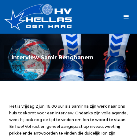
Ga
Handbalvereniging
naar
Hellas
de
TOPSPORT
| PLEZIER |
inhoud
SAMEN |
AMBITIE
Interview Samir Benghanem
Het is vrijdag 2 juni 16.00 uur als Samir na zijn werk naar ons
huis toekomt voor een interview. Ondanks zijn volle agenda,
weet hij ook nog de tijd te vinden om Ion te woord te staan.
En hoe! Vol rust en geheel aangepast op niveau, weet hij
prikkelende antwoorden te vinden die duidelijk Ion zijn