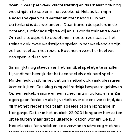
doen, 3 keer per week krachttraining én daarnaast ook nog
wedstrijden te spelen in het weekend. Helaas kan hij in
Nederland geen geld verdienen met handbal. In het
buitenland is dat wel anders. Daar trainen de spelers in de
ochtend, s ’middags zijn ze vrij en s ’avonds trainen ze weer.
Om echt topsport te beoefenen moeten ze naast al het
trainen ook twee wedstrijden spelen in het weekend en zijn
ze heel veel aan het reizen. Bovendien wordt er heel veel
geslapen, aldus Samir.
Samir lijkt nog steeds van het handbal spelletje te smullen.
Hij vindt het heerlijk dat het een snel als ook hard spel is.
Minder leuk vindt hij het dat bij handbal ook vaak blessures
komen kijken. Gelukkig is hij zelf redelijk bespaard gebleven.
Op een enkelblessure en een scheur in zijn buikspier na. Zijn
ogen gaan fonkelen als hij vertelt over die ene wedstrijd, dat
hij met het Nederlands team speelde tegen Hongarije, in
Hongarije. Dat er in het publiek 22.000 Hongaren hen zaten
uit te fluiten maar dat ze uiteindelijk toch wonen! De 100
Nederlandse fans hebben de overwinnen uitvoerig met het