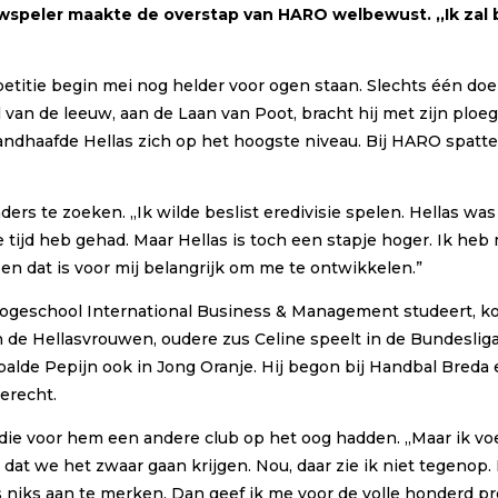
speler maakte de overstap van HARO welbewust. ,,Ik zal 
etitie begin mei nog helder voor ogen staan. Slechts één doel
l van de leeuw, aan de Laan van Poot, bracht hij met zijn pl
 handhaafde Hellas zich op het hoogste niveau. Bij HARO spatt
rs te zoeken. ,,Ik wilde beslist eredivisie spelen. Hellas was 
tijd heb gehad. Maar Hellas is toch een stapje hoger. Ik heb 
 en dat is voor mij belangrijk om me te ontwikkelen.”
Hogeschool International Business & Management studeert, k
n de Hellasvrouwen, oudere zus Celine speelt in de Bundesli
dbalde Pepijn ook in Jong Oranje. Hij begon bij Handbal Breda
erecht.
ie voor hem een andere club op het oog hadden. ,,Maar ik voel
 dat we het zwaar gaan krijgen. Nou, daar zie ik niet tegenop.
is niks aan te merken. Dan geef ik me voor de volle honderd pr