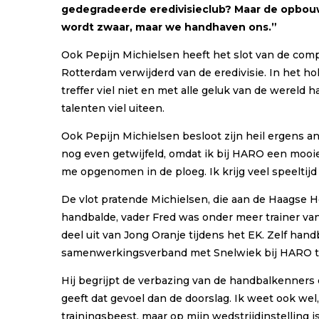
gedegradeerde eredivisieclub? Maar de opbouw
wordt zwaar, maar we handhaven ons.”
Ook Pepijn Michielsen heeft het slot van de comp
Rotterdam verwijderd van de eredivisie. In het ho
treffer viel niet en met alle geluk van de wereld
talenten viel uiteen.
Ook Pepijn Michielsen besloot zijn heil ergens ande
nog even getwijfeld, omdat ik bij HARO een mooie 
me opgenomen in de ploeg. Ik krijg veel speeltijd
De vlot pratende Michielsen, die aan de Haagse 
handbalde, vader Fred was onder meer trainer va
deel uit van Jong Oranje tijdens het EK. Zelf han
samenwerkingsverband met Snelwiek bij HARO t
Hij begrijpt de verbazing van de handbalkenners d
geeft dat gevoel dan de doorslag. Ik weet ook wel,
trainingsbeest, maar op mijn wedstrijdinstelling 