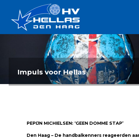
Ga
Handbalverenigin
naar
Hellas
de
TOPSPORT
| PLEZIER |
inhoud
SAMEN |
AMBITIE
Impuls voor Hellas
PEPIJN MICHIELSEN: ‘GEEN DOMME STAP’
Den Haag – De handbalkenners reageerden aanvan