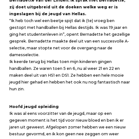
Bernadette van der Linden. Ik sprak met Bernadette,
zij doet uitgebreid uit de doeken welke weg er is
ingeslagen bij de jeugd van Hellas.
“Ik heb toch wel een beetje spijt dat ik (te) vroeg ben
gestopt met handballen bij Hellas destijds. Ik was 19 jaar en
ging het studentenleven in”, opent Bernadette het gezellige
gesprek. Bernadette maakte deel uit van een succesvolle A-
selectie, maar stopte net voor de overgang naar de
damesselectie.
Ik keerde terug bij Hellas toen mijn kinderen gingen
handballen. Ze waren toen 5 en 6, nu al weer 21 en 22 en
maken deel uit van HS1 en DS1. Ze hebben een hele mooie
jeugd hier gehad en hebben het ook nu nog fantastisch naar
hun zin.
Hoofd jeugd opleiding
Ik was al eens voorzitter van de jeugd, maar op een
gegeven moment is het tijd voor nieuw bloed en ben ik er
jaren uit geweest. Afgelopen zomer hebben we een nieuw
bestuur gevormd, en ik kon geen nee zeggen om weer