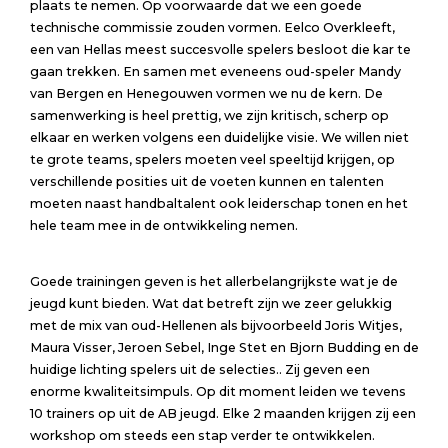
plaats te nemen. Op voorwaarde dat we een goede
technische commissie zouden vormen. Eelco Overkleeft,
een van Hellas meest succesvolle spelers besloot die kar te
gaan trekken. En samen met eveneens oud-speler Mandy
van Bergen en Henegouwen vormen we nu de kern. De
samenwerking is heel prettig, we zijn kritisch, scherp op
elkaar en werken volgens een duidelijke visie. We willen niet
te grote teams, spelers moeten veel speeltijd krijgen, op
verschillende posities uit de voeten kunnen en talenten
moeten naast handbaltalent ook leiderschap tonen en het
hele team mee in de ontwikkeling nemen.
Goede trainingen geven is het allerbelangrijkste wat je de
jeugd kunt bieden. Wat dat betreft zijn we zeer gelukkig
met de mix van oud-Hellenen als bijvoorbeeld Joris Witjes,
Maura Visser, Jeroen Sebel, Inge Stet en Bjorn Budding en de
huidige lichting spelers uit de selecties.. Zij geven een
enorme kwaliteitsimpuls. Op dit moment leiden we tevens
10 trainers op uit de AB jeugd. Elke 2 maanden krijgen zij een
workshop om steeds een stap verder te ontwikkelen.