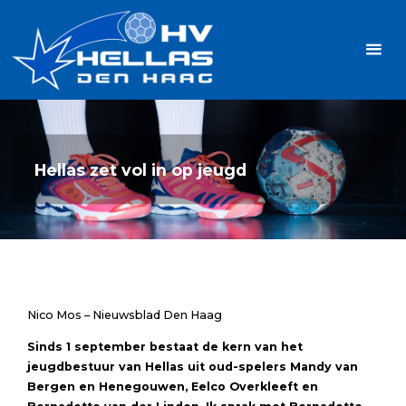
Ga
Handbalvereniging
naar
Hellas
de
TOPSPORT
| PLEZIER |
inhoud
SAMEN |
AMBITIE
Hellas zet vol in op jeugd
Nico Mos – Nieuwsblad Den Haag
Sinds 1 september bestaat de kern van het
jeugdbestuur van Hellas uit oud-spelers Mandy van
Bergen en Henegouwen, Eelco Overkleeft en