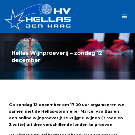
Ga
Handbalvereniging
naar
Hellas
de
TOPSPORT
| PLEZIER |
inhoud
SAMEN |
AMBITIE
Hellas Wijnproeverij – zondag 12
december
Op zondag 12 december om 17:00 uur organiseren we
samen met de Hellas-sommelier Marcel van Baalen
een online wijnproeverij! Je krijgt 6 wijnen (3 rode en
3 witte) uit drie verschillende landen te proeven.