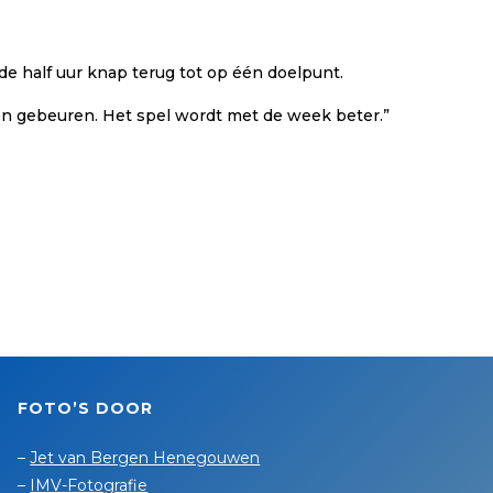
 half uur knap terug tot op één doelpunt.
en gebeuren. Het spel wordt met de week beter.”
FOTO’S DOOR
–
Jet van Bergen Henegouwen
–
IMV-Fotografie