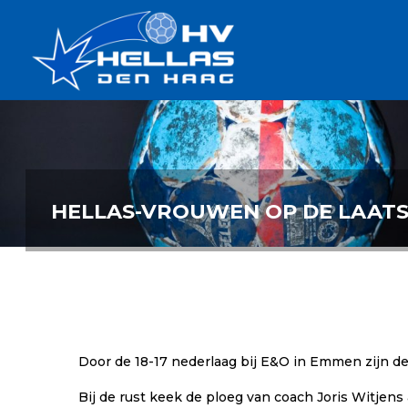
Ga
Handbalverenigin
naar
Hellas
de
TOPSPORT
| PLEZIER |
inhoud
SAMEN |
AMBITIE
HELLAS-VROUWEN OP DE LAATS
Door de 18-17 nederlaag bij E&O in Emmen zijn de 
Bij de rust keek de ploeg van coach Joris Witjens