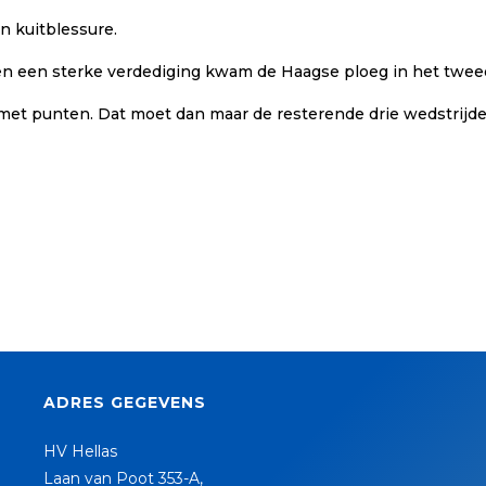
n kuitblessure.
 een sterke verdediging kwam de Haagse ploeg in het tweede
d met punten. Dat moet dan maar de resterende drie wedstrijd
ADRES GEGEVENS
HV Hellas
Laan van Poot 353-A,