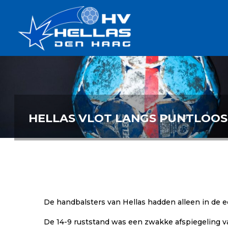
Ga
Handbalverenigin
naar
Hellas
de
TOPSPORT
| PLEZIER |
inhoud
SAMEN |
AMBITIE
HELLAS VLOT LANGS PUNTLOO
De handbalsters van Hellas hadden alleen in de e
De 14-9 ruststand was een zwakke afspiegeling v