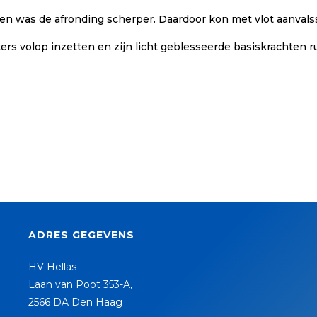
en was de afronding scherper. Daardoor kon met vlot aanvals
ers volop inzetten en zijn licht geblesseerde basiskrachten 
ADRES GEGEVENS
HV Hellas
Laan van Poot 353-A,
2566 DA Den Haag