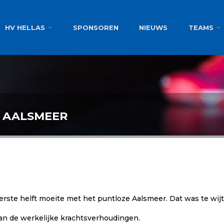
g
HV HELLAS
SPONSOREN
NIEUWS
TEAMS
S AALSMEER
erste helft moeite met het puntloze Aalsmeer. Dat was te wi
an de werkelijke krachtsverhoudingen.