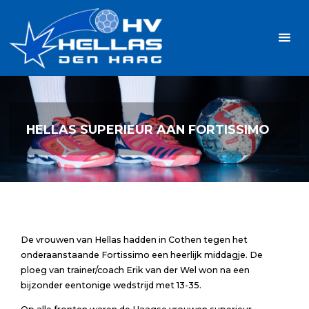
Ga
Handbalvereniging
naar
Hellas
de
TOPSPORT
| PLEZIER |
inhoud
SAMEN |
AMBITIE
HELLAS SUPERIEUR AAN FORTISSIMO
De vrouwen van Hellas hadden in Cothen tegen het
onderaanstaande Fortissimo een heerlijk middagje. De
ploeg van trainer/coach Erik van der Wel won na een
bijzonder eentonige wedstrijd met 13-35.