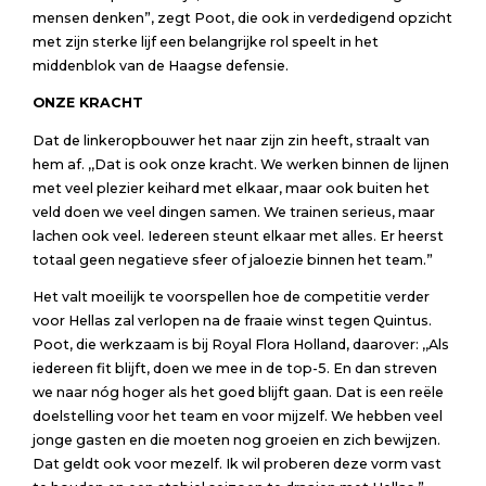
mensen denken”, zegt Poot, die ook in verdedigend opzicht
met zijn sterke lijf een belangrijke rol speelt in het
middenblok van de Haagse defensie.
ONZE KRACHT
Dat de linkeropbouwer het naar zijn zin heeft, straalt van
hem af. ,,Dat is ook onze kracht. We werken binnen de lijnen
met veel plezier keihard met elkaar, maar ook buiten het
veld doen we veel dingen samen. We trainen serieus, maar
lachen ook veel. Iedereen steunt elkaar met alles. Er heerst
totaal geen negatieve sfeer of jaloezie binnen het team.”
Het valt moeilijk te voorspellen hoe de competitie verder
voor Hellas zal verlopen na de fraaie winst tegen Quintus.
Poot, die werkzaam is bij Royal Flora Holland, daarover: ,,Als
iedereen fit blijft, doen we mee in de top-5. En dan streven
we naar nóg hoger als het goed blijft gaan. Dat is een reële
doelstelling voor het team en voor mijzelf. We hebben veel
jonge gasten en die moeten nog groeien en zich bewijzen.
Dat geldt ook voor mezelf. Ik wil proberen deze vorm vast