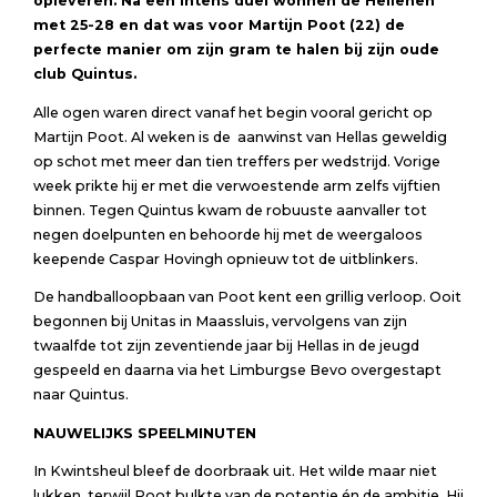
opleveren. Na een intens duel wonnen de Hellenen
met 25-28 en dat was voor Martijn Poot (22) de
perfecte manier om zijn gram te halen bij zijn oude
club Quintus.
Alle ogen waren direct vanaf het begin vooral gericht op
Martijn Poot. Al weken is de aanwinst van Hellas geweldig
op schot met meer dan tien treffers per wedstrijd. Vorige
week prikte hij er met die verwoestende arm zelfs vijftien
binnen. Tegen Quintus kwam de robuuste aanvaller tot
negen doelpunten en behoorde hij met de weergaloos
keepende Caspar Hovingh opnieuw tot de uitblinkers.
De handballoopbaan van Poot kent een grillig verloop. Ooit
begonnen bij Unitas in Maassluis, vervolgens van zijn
twaalfde tot zijn zeventiende jaar bij Hellas in de jeugd
gespeeld en daarna via het Limburgse Bevo overgestapt
naar Quintus.
NAUWELIJKS SPEELMINUTEN
In Kwintsheul bleef de doorbraak uit. Het wilde maar niet
lukken, terwijl Poot bulkte van de potentie én de ambitie. Hij