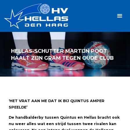
Ga
Handbalvereniging
naar
Hellas
de
TOPSPORT
| PLEZIER |
inhoud
SAMEN |
AMBITIE
HELLAS-SCHUTTER MARTIJN POOT
HAALT ZIJN GRAM TEGEN OUDE CLUB
‘HET VRAT AAN ME DAT IK BIJ QUINTUS AMPER
SPEELDE’
De handbalderby tussen Quintus en Hellas bracht ook
nu weer alles wat een strijd tussen twee rivalen kan