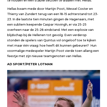
te houden en een stabiel seizoen te draaien met Hellas.”
Hellas kwam mede door Martijn Poot, Wessel Coster en
Thierry van Zundert terug van een 18-15 achterstand tot 23-
23. In die laatste tien minuten gingen de Hagenaars, met
een subliem keepende Caspar Hovingh, er via 25-25
overheen naar de 25-28 eindstand. Met een explosie van
blijdschap bij de Hellenen tot gevolg. Even verderop
stonden de spelers van Quintus vol ongeloof toe te kijken
met maar één vraag: hoe heeft dit kunnen gebeuren? Hun
voormalige medespeler Martijn Poot vierde toen allang een
feestje met zijn nieuwe teamgenoten van Hellas.
AD SPORT/PETER LOTMAN