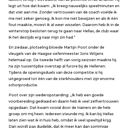
legt uit hoe dat kwam: ,,Ik kreeg nauwelijks speelminuten en
dat vrat aan me. Zonder vertrouwen van de coach voelde ik
me niet zeker genoeg. Ik kon me niet bewijzen en als ik één
fout maakte, moest ik al weer wisselen. Daarom heb ik in de
winterstop besloten terug te gaan naar Hellas, de club waar
ik het destijds erg naar mijn zin had.”
En ziedaar, plotseling bloeide Martijn Poot onder de
vleugels van de Haagse oefenmeester Joris Witjens
helemaal op. De tweede helft van vorig seizoen maakte hij
na zijn tussentijdse overstap al furore bij de Hellenen.
Tijdens de openingsduels van deze competitie is hij
uitgegroeid tot één van de sterkhouders met zijn enorme
schotproductie.
Poot over zijn wederopstanding: ,,Ik heb een goede
voorbereiding gedraaid en daarin heb ik veel zelfvertrouwen
opgedaan. Dat kwam vooral door de trainers en de hele
groep om mij heen. Iedereen steunde mij. Ik kan bij Hellas
laten zien wat ik in huis heb, omdat ik veel speeltijd krijg.
Dan wordt pas duidelijk, dat ik meer kan dan sommige