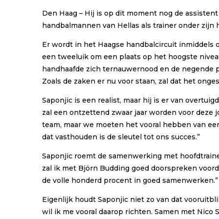
Den Haag – Hij is op dit moment nog de assisten
handbalmannen van Hellas als trainer onder zijn 
Er wordt in het Haagse handbalcircuit inmiddels o
een tweeluik om een plaats op het hoogste niveau
handhaafde zich ternauwernood en de negende plaa
Zoals de zaken er nu voor staan, zal dat het onges
Saponjic is een realist, maar hij is er van overtuig
zal een ontzettend zwaar jaar worden voor deze j
team, maar we moeten het vooral hebben van een s
dat vasthouden is de sleutel tot ons succes.”
Saponjic roemt de samenwerking met hoofdtrainer N
zal ik met Björn Budding goed doorspreken voordat
de volle honderd procent in goed samenwerken.”
Eigenlijk houdt Saponjic niet zo van dat vooruitb
wil ik me vooral daarop richten. Samen met Nico 