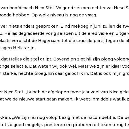
t van hoofdcoach Nico Stet. Volgend seizoen echter zal Neso
hoede hebben. Op welk niveau is nog de vraag.
ver niets anders gesproken. Eind mei/begin juni zullen de twe
. Hellas degradeerde vorig seizoen uit de eredivisie en uitge
ts verplicht de Hagenaars tot die cruciale partij tegen de a
lagen Hellas zijn.
d dat Hellas die titel grijpt. Bovendien ziet hij zijn ploeg volg
onge selectie. Dat weten wij ook wel. Maar we zijn er klaar v
terke, hechte ploeg. En daar geloof ik in. Dat is ook mijn 
ico Stet. ,,Ik heb de afgelopen twee jaar veel van Nico gele
 we de nieuwe start gaan maken. Ik weet inmiddels wat ik zelf
likken. ,,We zijn nu nog volop bezig met de nacompetitie. De b
Stet zo goed mogelijk presteren en proberen dit team terug te