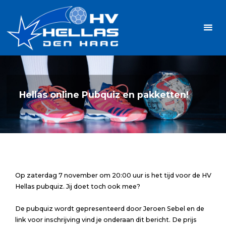
Ga
Handbalvereniging
naar
Hellas
de
TOPSPORT
| PLEZIER |
inhoud
SAMEN |
AMBITIE
Hellas online Pubquiz en pakketten!
Op zaterdag 7 november om 20:00 uur is het tijd voor de HV
Hellas pubquiz. Jij doet toch ook mee?
De pubquiz wordt gepresenteerd door Jeroen Sebel en de
link voor inschrijving vind je onderaan dit bericht. De prijs