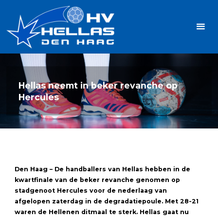
Ga
Handbalvereniging
naar
Hellas
de
TOPSPORT
| PLEZIER |
inhoud
SAMEN |
AMBITIE
Hellas neemt in beker revanche op
Hercules
Den Haag – De handballers van Hellas hebben in de
kwartfinale van de beker revanche genomen op
stadgenoot Hercules voor de nederlaag van
afgelopen zaterdag in de degradatiepoule. Met 28-21
waren de Hellenen ditmaal te sterk. Hellas gaat nu