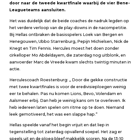
door naar de tweede kwartfinale waarbij de vier Bene-
Leagueteams aansluiten.
Het was duidelijk dat de beide coaches de nadruk legden op
het verdere verloop van de play-downs in de nacompetitie.
Bij Hellas ontbraken de basisspelers Loek van Bergen en
Henegouwen, Ubbo Starrenburg, Pepijn Michielsen, Nick de
Knegt en Tim Fennis. Hercules moest het doen zonder
cirkelloper Mo Abdeldayem, die zaterdag nog uitblonk, en
aanvoerder Marc de Vreede kwam slechts twintig minuten in
actie.
Herculescoach Roestenburg: ,, Door die gekke constructie
met twee kwartfinales is voor de eredivisieploegen weinig
eer te behalen. Pas nu komen Lions, Bevo, Volendam en
Aalsmeer erbij. Dan heb je weinig kans om te overleven. Ik
heb iedereen laten spelen om ritme op te doen. Niemand
leek gemotiveerd, het was een slappe hap.”
Hellas speelde vanaf het begin vrijuit en dat liep in
tegenstelling tot zaterdag opvallend soepel. Het zag er
speels uit en de ploeg bleef makkelijk scoren. Na de 13-10