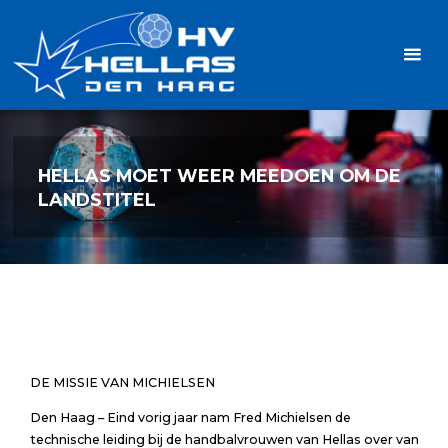
Ga
Handbalvereniging
naar
Hellas
de
TOPSPORT
| PLEZIER |
inhoud
SAMEN |
AMBITIE
HELLAS MOET WEER MEEDOEN OM DE
LANDSTITEL
DE MISSIE VAN MICHIELSEN
Den Haag – Eind vorig jaar nam Fred Michielsen de
technische leiding bij de handbalvrouwen van Hellas over van