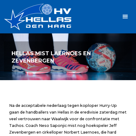
Ga
Handbalvereniging
naar
Hellas
de
TOPSPORT
| PLEZIER |
inhoud
SAMEN |
AMBITIE
HELLAS MIST LAERNOES EN
ZEVENBERGEN
Na de acceptabele nederlaag tegen koploper Hurry-Up
gaan de handballers van Hellas in de eredivisie zaterdag met
veel vertrouwen naar Waalwijk voor de confrontatie met
Tachos. Coach Neso Saponjic mist nog hoekspeler Jeff
Zevenbergen en cirkelloper Norbert Laernoes, die hard