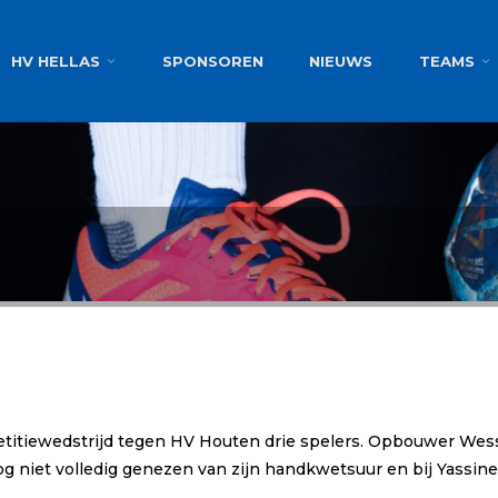
g
HV HELLAS
SPONSOREN
NIEUWS
TEAMS
etitiewedstrijd tegen HV Houten drie spelers. Opbouwer Wesse
 niet volledig genezen van zijn handkwetsuur en bij Yassin