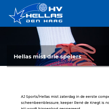
Ga
Handbalverenigin
naar
Hellas
de
TOPSPORT
| PLEZIER |
inhoud
SAMEN |
AMBITIE
Hellas mist drie spelers
AJ Sports/Hellas mist zaterdag in de eerste comp
scheenbeenblessure, keeper René de Knegt is nog
Hij wordt binnenkort geopereerd.