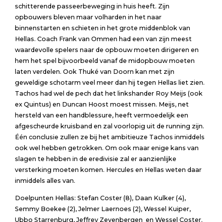
schitterende passeerbeweging in huis heeft. Zijn
opbouwers bleven maar volharden in het naar
binnenstarten en schieten in het grote middenblok van
Hellas. Coach Frank van Ommen had een van zijn meest
waardevolle spelers naar de opbouw moeten dirigeren en
hem het spel bijvoorbeeld vanaf de midopbouw moeten
laten verdelen. Ook Thuké van Doorn kan met zijn
geweldige schotarm veel meer dan hij tegen Hellas liet zien.
Tachos had wel de pech dat het linkshander Roy Meijs (ook
ex Quintus) en Duncan Hoost moest missen. Meijs, net
hersteld van een handblessure, heeft vermoedelijk een
afgescheurde kruisband en zal voorlopig uit de running zijn.
Één conclusie zullen ze bij het ambitieuze Tachos inmiddels
ook wel hebben getrokken. Om ook maar enige kans van
slagen te hebben in de eredivisie zal er aanzienlijke
versterking moeten komen. Hercules en Hellas weten daar
inmiddels alles van.
Doelpunten Hellas
: Stefan Coster (8), Daan Kulker (4),
Semmy Boekee (2), Jelmer Laernoes (2), Wessel Kuiper,
Ubbo Starrenburg, Jeffrey Zevenbergen en Wessel Coster.