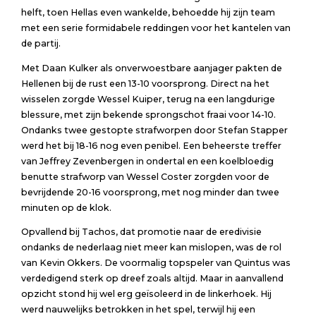
helft, toen Hellas even wankelde, behoedde hij zijn team
met een serie formidabele reddingen voor het kantelen van
de partij.
Met Daan Kulker als onverwoestbare aanjager pakten de
Hellenen bij de rust een 13-10 voorsprong. Direct na het
wisselen zorgde Wessel Kuiper, terug na een langdurige
blessure, met zijn bekende sprongschot fraai voor 14-10.
Ondanks twee gestopte strafworpen door Stefan Stapper
werd het bij 18-16 nog even penibel. Een beheerste treffer
van Jeffrey Zevenbergen in ondertal en een koelbloedig
benutte strafworp van Wessel Coster zorgden voor de
bevrijdende 20-16 voorsprong, met nog minder dan twee
minuten op de klok.
Opvallend bij Tachos, dat promotie naar de eredivisie
ondanks de nederlaag niet meer kan mislopen, was de rol
van Kevin Okkers. De voormalig topspeler van Quintus was
verdedigend sterk op dreef zoals altijd. Maar in aanvallend
opzicht stond hij wel erg geïsoleerd in de linkerhoek. Hij
werd nauwelijks betrokken in het spel, terwijl hij een