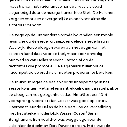
gebracht aan voormalig toptrainer Jan Alma. De 78-jarige
maestro van het vaderlandse handbal was als coach
uitgenodigd door de huidige trainer Nico Stet. De Hellenen
zorgden voor een onvergetelijke avond voor Alma die
zichtbaar genoot.
De zege op de Brabanders vormde bovendien een mooie
revanche op de eerder dit seizoen geleden nederlaag in
Waalwijk. Beide ploegen waren aan het begin van het
seizoen kandidaat voor de titel, maar door onnodig
puntverlies van Hellas stevent Tachos af op de
rechtstreekse promotie. De Hagenaars zullen via de
nacompetitie de eredivisie moeten proberen te bereiken.
De thuisclub legde de basis voor de knappe zege in het
eerste kwartier. Met snel en aantrekkelijk aanvalsspel pakte
de ploeg van het gelegenheidsduo Alma/Stet een 10-4
voorsprong. Vooral Stefan Coster was goed op schot.
Daarnaast leunde Hellas de hele partij op de verdediging
met het sterke middenblok Wessel Coster/ Samir
Benghanem. Een hoofdrol was weggelegd voor de
uitblinkende doelman Bart Ravensbergen. In de tweede