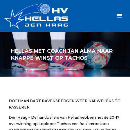
Ga
Handbalvereniging
naar
Hellas
de
TOPSPORT
| PLEZIER |
inhoud
SAMEN |
AMBITIE
HELLAS MET COACH JAN ALMA NAAR
KNAPPE WINST OP TACHOS
DOELMAN BART RAVENSBERGEN WEER NAUWELIJKS TE
PASSEREN
Den Haag – De handballers van Hellas hebben met de 20-17
overwinning op koploper Tachos een fraai eerbetoon