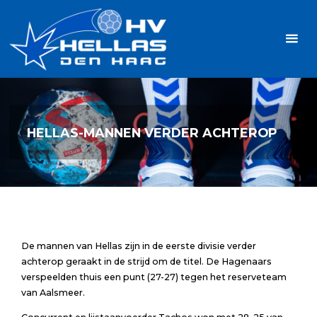
Ga
Handbalvereniging
naar
Hellas
de
TOPSPORT
| PLEZIER |
inhoud
SAMEN |
AMBITIE
HELLAS-MANNEN VERDER ACHTEROP
De mannen van Hellas zijn in de eerste divisie verder
achterop geraakt in de strijd om de titel. De Hagenaars
verspeelden thuis een punt (27-27) tegen het reserveteam
van Aalsmeer.