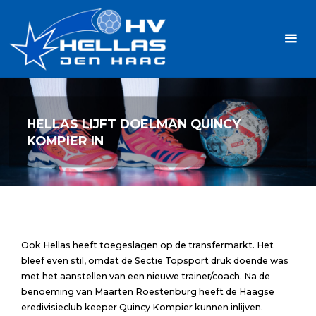
Ga
Handbalvereniging
naar
Hellas
de
TOPSPORT
| PLEZIER |
inhoud
SAMEN |
AMBITIE
HELLAS LIJFT DOELMAN QUINCY
KOMPIER IN
Ook Hellas heeft toegeslagen op de transfermarkt. Het
bleef even stil, omdat de Sectie Topsport druk doende was
met het aanstellen van een nieuwe trainer/coach. Na de
benoeming van Maarten Roestenburg heeft de Haagse
eredivisieclub keeper Quincy Kompier kunnen inlijven.