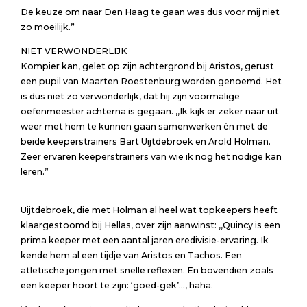
De keuze om naar Den Haag te gaan was dus voor mij niet
zo moeilijk.”
NIET VERWONDERLIJK
Kompier kan, gelet op zijn achtergrond bij Aristos, gerust
een pupil van Maarten Roestenburg worden genoemd. Het
is dus niet zo verwonderlijk, dat hij zijn voormalige
oefenmeester achterna is gegaan. ,,Ik kijk er zeker naar uit
weer met hem te kunnen gaan samenwerken én met de
beide keeperstrainers Bart Uijtdebroek en Arold Holman.
Zeer ervaren keeperstrainers van wie ik nog het nodige kan
leren.”
Uijtdebroek, die met Holman al heel wat topkeepers heeft
klaargestoomd bij Hellas, over zijn aanwinst: ,,Quincy is een
prima keeper met een aantal jaren eredivisie-ervaring. Ik
kende hem al een tijdje van Aristos en Tachos. Een
atletische jongen met snelle reflexen. En bovendien zoals
een keeper hoort te zijn: ‘goed-gek’…, haha.