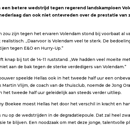
n een betere wedstrijd tegen regerend landskampioen Vo
nederlaag dan ook niet ontevreden over de prestatie van z
 zou zijn tegen het ervaren Volendam stond bij voorbaat al v
ealistisch. ,,Daarvoor is Volendam veel te sterk. De bedoelin
rtijen tegen E&O en Hurry-Up.”
ft knap bij tot de 14-11 ruststand. ,,We hadden veel moeite me
 niet aan de bak tegen de sterke verdedigers van Volendam.”
wer speelde Hellas ook in het tweede half uur een onbevang
rtin Vlijm, de coach van de thuisclub, noemde de Jong Oranj
het tweede half uur geleidelijk aan steeds verder uitliep.
oekee moest Hellas het door het verschil in kracht en hand
ns nu op de wedstrijden in de degradatiepoule. Dat zal heel z
ie te blijven. Een noodzaak om met deze jonge, talentvolle p