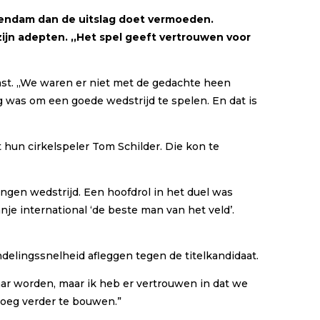
lendam dan de uitslag doet vermoeden.
ijn adepten. ,,Het spel geeft vertrouwen voor
ast. ,,We waren er niet met de gedachte heen
g was om een goede wedstrijd te spelen. En dat is
t hun cirkelspeler Tom Schilder. Die kon te
en wedstrijd. Een hoofdrol in het duel was
e international ‘de beste man van het veld’.
elingssnelheid afleggen tegen de titelkandidaat.
waar worden, maar ik heb er vertrouwen in dat we
loeg verder te bouwen.”