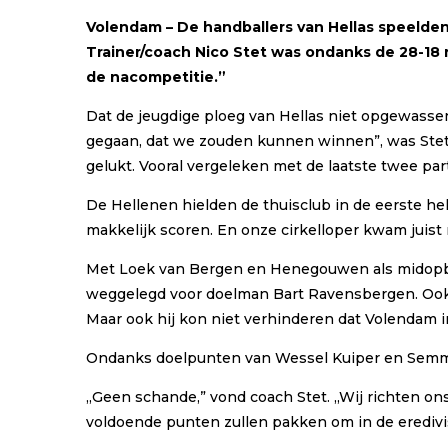
Volendam – De handballers van Hellas speelde
Trainer/coach Nico Stet was ondanks de 28-18 
de nacompetitie.”
Dat de jeugdige ploeg van Hellas niet opgewassen
gegaan, dat we zouden kunnen winnen”, was Stet r
gelukt. Vooral vergeleken met de laatste twee pa
De Hellenen hielden de thuisclub in de eerste hel
makkelijk scoren. En onze cirkelloper kwam juist
Met Loek van Bergen en Henegouwen als midopbou
weggelegd voor doelman Bart Ravensbergen. Ook Ma
Maar ook hij kon niet verhinderen dat Volendam in 
Ondanks doelpunten van Wessel Kuiper en Semmy B
,,Geen schande,” vond coach Stet. ,,Wij richten o
voldoende punten zullen pakken om in de eredivis