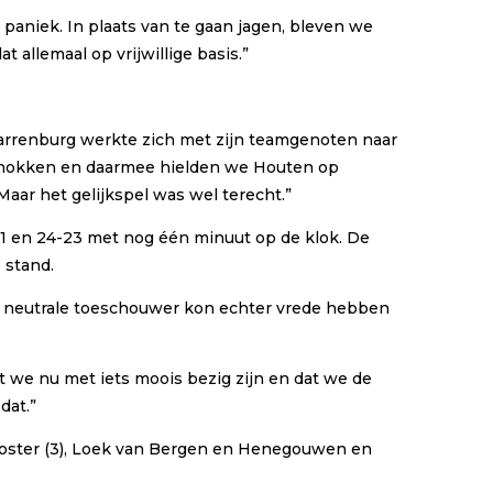
 paniek. In plaats van te gaan jagen, bleven we
 allemaal op vrijwillige basis.”
Starrenburg werkte zich met zijn teamgenoten naar
n knokken en daarmee hielden we Houten op
aar het gelijkspel was wel terecht.”
21 en 24-23 met nog één minuut op de klok. De
 stand.
De neutrale toeschouwer kon echter vrede hebben
t we nu met iets moois bezig zijn en dat we de
dat.”
l Coster (3), Loek van Bergen en Henegouwen en