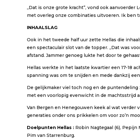
,,Dat is onze grote kracht”, vond ook aanvoerder 
met overleg onze combinaties uitvoeren. Ik ben tr
INHAALSLAG
Ook in het tweede half uur zette Hellas die inha
een spectaculair slot van de topper. ,,Dat was 
afstand. Jammer genoeg lukte het door te gehaast 
Hellas werkte in het laatste kwartier een 17-18 
spanning was om te snijden en mede dankzij een 
De gelijkmaker viel toch nog en de puntendeling
met een voorlopig evenwicht in de machtsstrijd a
Van Bergen en Henegouwen keek al wat verder voor
generaties onder ons prikkelen om voor zo’n mooie
Doelpunten Hellas :
Robin Nagtegaal (6), Pepijn 
Pim van Starrenburg.