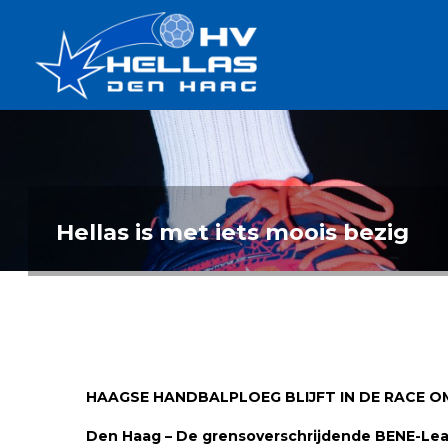
Ga
Handbalverenigin
naar
Hellas
de
TOPSPORT
| PLEZIER |
inhoud
SAMEN |
AMBITIE
Hellas is met iets moois bezig
HAAGSE HANDBALPLOEG BLIJFT IN DE RACE O
Den Haag – De grensoverschrijdende BENE-League