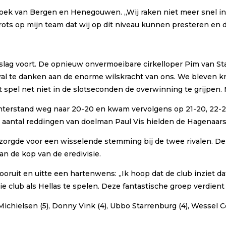
Loek van Bergen en Henegouwen. ,,Wij raken niet meer snel in
ots op mijn team dat wij op dit niveau kunnen presteren en dat
alslag voort. De opnieuw onvermoeibare cirkelloper Pim van 
vooral te danken aan de enorme wilskracht van ons. We bleve
spel net niet in de slotseconden de overwinning te grijpen. M
achterstand weg naar 20-20 en kwam vervolgens op 21-20, 22-
aantal reddingen van doelman Paul Vis hielden de Hagenaars
 zorgde voor een wisselende stemming bij de twee rivalen. 
an de kop van de eredivisie.
uit en uitte een hartenwens: ,,Ik hoop dat de club inziet da
 club als Hellas te spelen. Deze fantastische groep verdient 
Michielsen (5), Donny Vink (4), Ubbo Starrenburg (4), Wesse