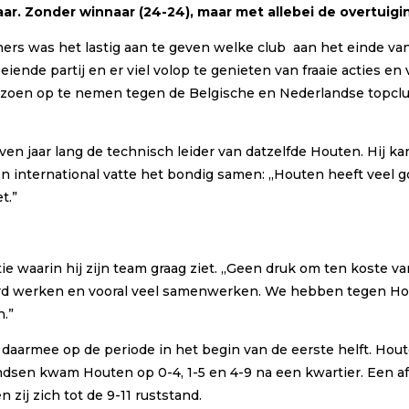
r. Zonder winnaar (24-24), maar met allebei de overtuigin
rs was het lastig aan te geven welke club aan het einde va
nde partij en er viel volop te genieten van fraaie acties en vo
zoen op te nemen tegen de Belgische en Nederlandse topclubs
even jaar lang de technisch leider van datzelfde Houten. Hij 
n international vatte het bondig samen: ,,Houten heeft veel go
t.”
waarin hij zijn team graag ziet. ,,Geen druk om ten koste van 
 hard werken en vooral veel samenwerken. We hebben tegen H
n.”
daarmee op de periode in het begin van de eerste helft. Hou
sen kwam Houten op 0-4, 1-5 en 4-9 na een kwartier. Een afst
zij zich tot de 9-11 ruststand.