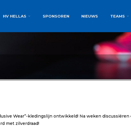
g
HV HELLAS
SPONSOREN
NIEUWS
TEAMS
sive Wear”-kledingslijn ontwikkeld! Na weken discussiëren e
rd met zilverdraad!