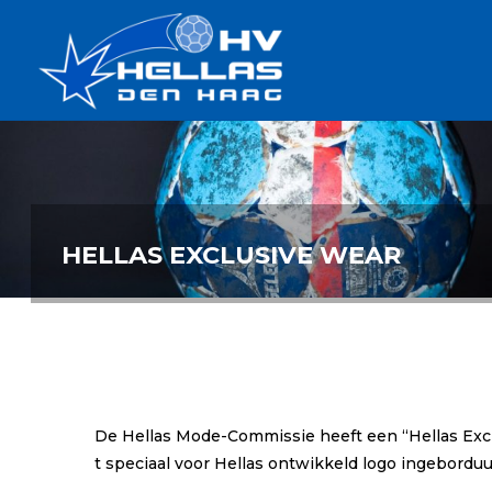
Ga
Handbalverenigin
naar
Hellas
de
TOPSPORT
| PLEZIER |
inhoud
SAMEN |
AMBITIE
HELLAS EXCLUSIVE WEAR
De Hellas Mode-Commissie heeft een “Hellas Exclu
t speciaal voor Hellas ontwikkeld logo ingeborduu