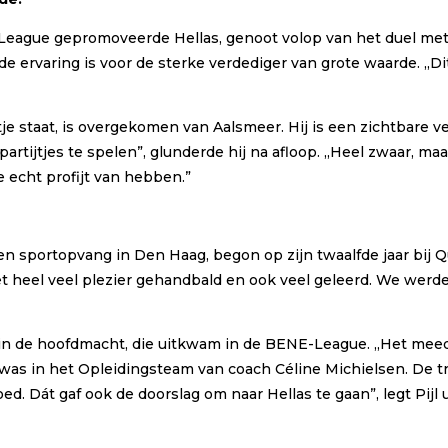
r League gepromoveerde Hellas, genoot volop van het duel me
e ervaring is voor de sterke verdediger van grote waarde. ,,Di
etje staat, is overgekomen van Aalsmeer. Hij is een zichtbare ve
t partijtjes te spelen”, glunderde hij na afloop. ,,Heel zwaar, m
 echt profijt van hebben.”
n sportopvang in Den Haag, begon op zijn twaalfde jaar bij Qu
met heel veel plezier gehandbald en ook veel geleerd. We wer
 in de hoofdmacht, die uitkwam in de BENE-League. ,,Het mee
was in het Opleidingsteam van coach Céline Michielsen. De train
d. Dát gaf ook de doorslag om naar Hellas te gaan”, legt Pijl 