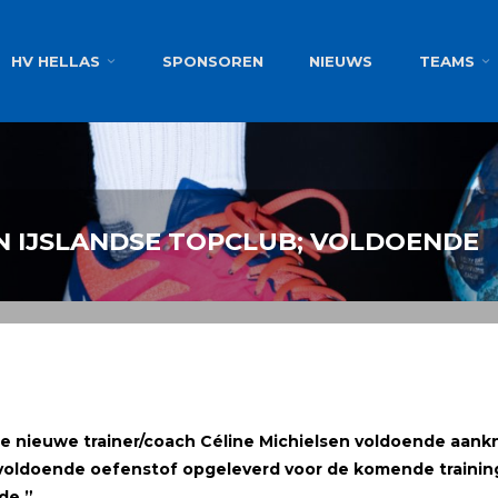
g
HV HELLAS
SPONSOREN
NIEUWS
TEAMS
N IJSLANDSE TOPCLUB; VOLDOENDE
 de nieuwe trainer/coach Céline Michielsen voldoende aa
 voldoende oefenstof opgeleverd
voor de komende training
de.”