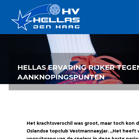
Ga
Handbalverenigin
naar
Hellas
de
TOPSPORT
| PLEZIER |
inhoud
SAMEN |
AMBITIE
HELLAS ERVARING RIJKER TEGE
AANKNOPINGSPUNTEN
Het krachtsverschil was groot, maar toch kon
IJslandse topclub Vestmannaeyjar.
,,Het heeft
vooruitgang van de spelers in deze korte perio