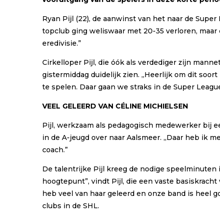
Ryan Pijl (22), de aanwinst van het naar de Supe
topclub ging weliswaar met 20-35 verloren, maar d
eredivisie.”
Cirkelloper Pijl, die óók als verdediger zijn mann
gistermiddag duidelijk zien. ,,Heerlijk om dit soor
te spelen. Daar gaan we straks in de Super League
VEEL GELEERD VAN CÉLINE MICHIELSEN
Pijl, werkzaam als pedagogisch medewerker bij ee
in de A-jeugd over naar Aalsmeer. ,,Daar heb ik 
coach.”
De talentrijke Pijl kreeg de nodige speelminuten
hoogtepunt”, vindt Pijl, die een vaste basiskracht 
heb veel van haar geleerd en onze band is heel goe
clubs in de SHL.