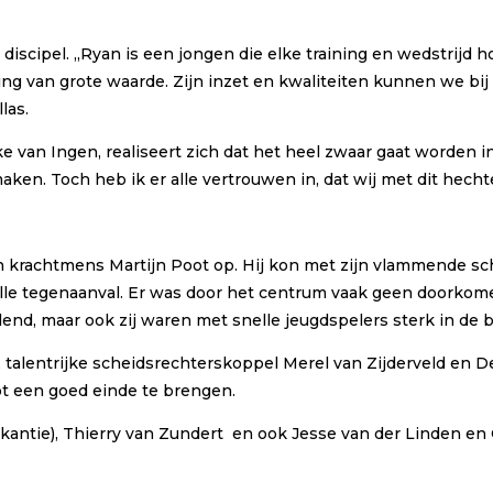
discipel. ,,Ryan is een jongen die elke training en wedstrijd h
ing van grote waarde. Zijn inzet en kwaliteiten kunnen we bij
las.
eke van Ingen, realiseert zich dat het heel zwaar gaat worden i
aken. Toch heb ik er alle vertrouwen in, dat wij met dit he
an krachtmens Martijn Poot op. Hij kon met zijn vlammende sch
lle tegenaanval. Er was door het centrum vaak geen doorkomen
lend, maar ook zij waren met snelle jeugdspelers sterk in de 
talentrijke scheidsrechterskoppel Merel van Zijderveld en De
ot een goed einde te brengen.
antie), Thierry van Zundert en ook Jesse van der Linden en 