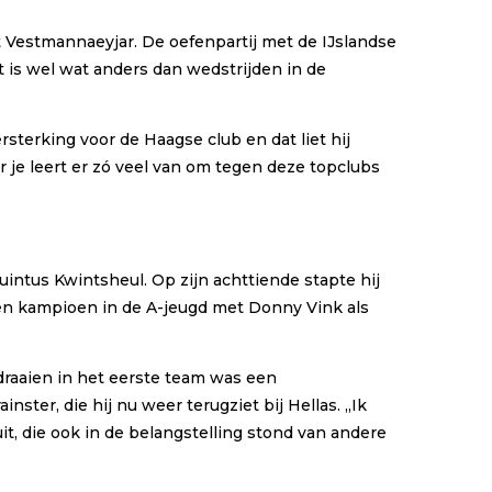
t Vestmannaeyjar. De oefenpartij met de IJslandse
t is wel wat anders dan wedstrijden in de
rsterking voor de Haagse club en dat liet hij
aar je leert er zó veel van om tegen deze topclubs
intus Kwintsheul. Op zijn achttiende stapte hij
den kampioen in de A-jeugd met Donny Vink als
draaien in het eerste team was een
ster, die hij nu weer terugziet bij Hellas. ,,Ik
uit, die ook in de belangstelling stond van andere