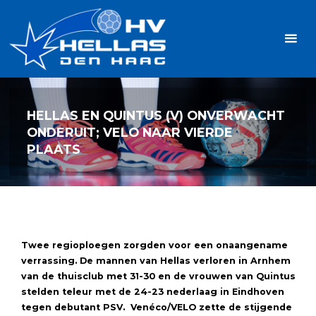
Ga
Handbalvereniging
naar
Hellas
de
TOPSPORT
| PLEZIER |
inhoud
SAMEN |
AMBITIE
HELLAS EN QUINTUS (V) ONVERWACHT
ONDERUIT; VELO NAAR VIERDE
PLAATS
Twee regioploegen zorgden voor een onaangename
verrassing. De mannen van Hellas verloren in Arnhem
van de thuisclub met 31-30 en de vrouwen van Quintus
stelden teleur met de 24-23 nederlaag in Eindhoven
tegen debutant PSV. Venéco/VELO zette de stijgende