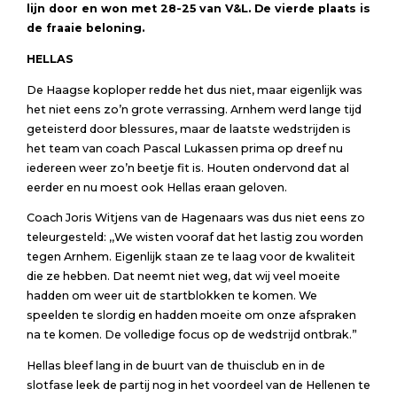
lijn door en won met 28-25 van V&L. De vierde plaats is
de fraaie beloning.
HELLAS
De Haagse koploper redde het dus niet, maar eigenlijk was
het niet eens zo’n grote verrassing. Arnhem werd lange tijd
geteisterd door blessures, maar de laatste wedstrijden is
het team van coach Pascal Lukassen prima op dreef nu
iedereen weer zo’n beetje fit is. Houten ondervond dat al
eerder en nu moest ook Hellas eraan geloven.
Coach Joris Witjens van de Hagenaars was dus niet eens zo
teleurgesteld: ,,We wisten vooraf dat het lastig zou worden
tegen Arnhem. Eigenlijk staan ze te laag voor de kwaliteit
die ze hebben. Dat neemt niet weg, dat wij veel moeite
hadden om weer uit de startblokken te komen. We
speelden te slordig en hadden moeite om onze afspraken
na te komen. De volledige focus op de wedstrijd ontbrak.”
Hellas bleef lang in de buurt van de thuisclub en in de
slotfase leek de partij nog in het voordeel van de Hellenen te