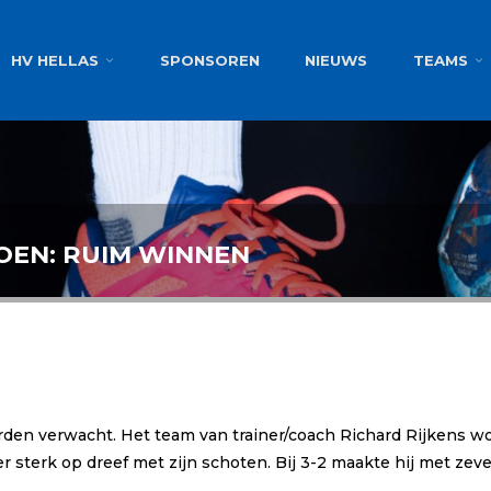
g
HV HELLAS
SPONSOREN
NIEUWS
TEAMS
OEN: RUIM WINNEN
rden verwacht. Het team van trainer/coach Richard Rijkens w
r sterk op dreef met zijn schoten. Bij 3-2 maakte hij met zeve