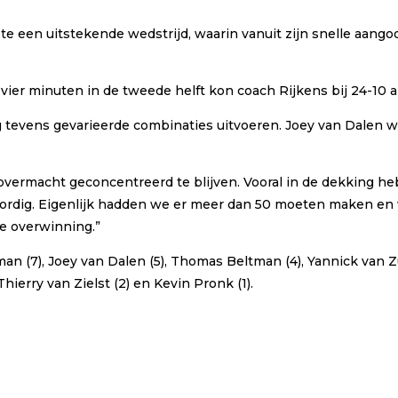
 een uitstekende wedstrijd, waarin vanuit zijn snelle aangoo
vier minuten in de tweede helft kon coach Rijkens bij 24-10 al
 tevens gevarieerde combinaties uitvoeren. Joey van Dalen 
’n overmacht geconcentreerd te blijven. Vooral in de dekking
lordig. Eigenlijk hadden we er meer dan 50 moeten maken en
de overwinning.”
tman (7), Joey van Dalen (5), Thomas Beltman (4), Yannick van Z
hierry van Zielst (2) en Kevin Pronk (1).