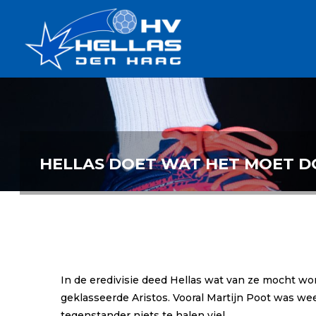
Ga
Handbalverenigin
naar
Hellas
de
TOPSPORT
| PLEZIER |
inhoud
SAMEN |
AMBITIE
HELLAS DOET WAT HET MOET D
In de eredivisie deed Hellas wat van ze mocht wo
geklasseerde Aristos. Vooral Martijn Poot was wee
tegenstander niets te halen viel.