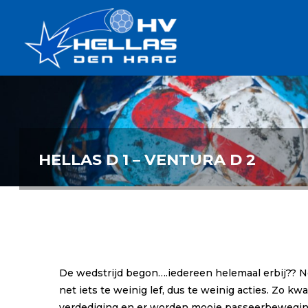
Ga
Handbalverenigin
naar
Hellas
de
TOPSPORT
| PLEZIER |
inhoud
SAMEN |
AMBITIE
HELLAS D 1 – VENTURA D 2
De wedstrijd begon….iedereen helemaal erbij?? N
net iets te weinig lef, dus te weinig acties. Z
verdediging en er worden mooie passeerbeweginge