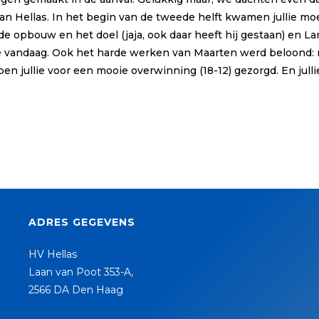
van Hellas. In het begin van de tweede helft kwamen jullie mo
de opbouw en het doel (jaja, ook daar heeft hij gestaan) en L
ende vandaag. Ook het harde werken van Maarten werd beloond: 
en jullie voor een mooie overwinning (18-12) gezorgd. En jull
ADRES GEGEVENS
HV Hellas
Laan van Poot 353-A,
2566 DA Den Haag