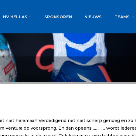
g
HV HELLAS
SPONSOREN
NIEUWS
TEAMS
et niet helemaal!! Verdedigend net niet scherp genoeg en zo
o kwam Ventura op voorsprong. En dan opeens………… wordt iedere
n gemaakt in de aanval. Gelukkig maar, we dachten even dat 