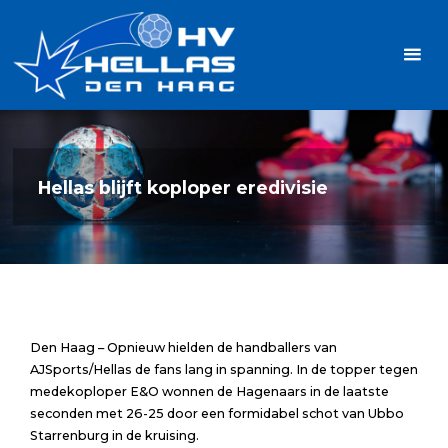
Ga
Handbalvereniging
naar
Hellas
de
TOPSPORT
| PLEZIER |
inhoud
SAMEN |
AMBITIE
Hellas blijft koploper eredivisie
Den Haag – Opnieuw hielden de handballers van
AJSports/Hellas de fans lang in spanning. In de topper tegen
medekoploper E&O wonnen de Hagenaars in de laatste
seconden met 26-25 door een formidabel schot van Ubbo
Starrenburg in de kruising.