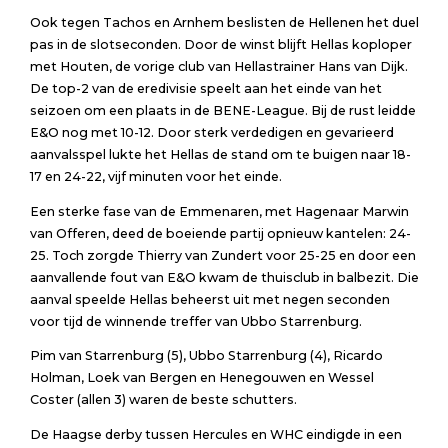
Ook tegen Tachos en Arnhem beslisten de Hellenen het duel
pas in de slotseconden. Door de winst blijft Hellas koploper
met Houten, de vorige club van Hellastrainer Hans van Dijk.
De top-2 van de eredivisie speelt aan het einde van het
seizoen om een plaats in de BENE-League. Bij de rust leidde
E&O nog met 10-12. Door sterk verdedigen en gevarieerd
aanvalsspel lukte het Hellas de stand om te buigen naar 18-
17 en 24-22, vijf minuten voor het einde.
Een sterke fase van de Emmenaren, met Hagenaar Marwin
van Offeren, deed de boeiende partij opnieuw kantelen: 24-
25. Toch zorgde Thierry van Zundert voor 25-25 en door een
aanvallende fout van E&O kwam de thuisclub in balbezit. Die
aanval speelde Hellas beheerst uit met negen seconden
voor tijd de winnende treffer van Ubbo Starrenburg.
Pim van Starrenburg (5), Ubbo Starrenburg (4), Ricardo
Holman, Loek van Bergen en Henegouwen en Wessel
Coster (allen 3) waren de beste schutters.
De Haagse derby tussen Hercules en WHC eindigde in een