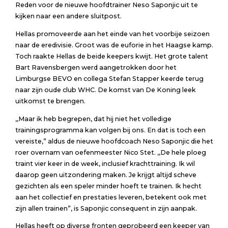
Reden voor de nieuwe hoofdtrainer Neso Saponjic uit te
kijken naar een andere sluitpost.
Hellas promoveerde aan het einde van het voorbije seizoen
naar de eredivisie. Groot was de euforie in het Haagse kamp.
Toch raakte Hellas de beide keepers kwijt. Het grote talent
Bart Ravensbergen werd aangetrokken door het
Limburgse BEVO en collega Stefan Stapper keerde terug
naar zijn oude club WHC. De komst van De Koning leek
uitkomst te brengen.
,,Maar ik heb begrepen, dat hij niet het volledige
trainingsprogramma kan volgen bij ons. En dat is toch een
vereiste,” aldus de nieuwe hoofdcoach Neso Saponjic die het
roer overnam van oefenmeester Nico Stet. ,,De hele ploeg
traint vier keer in de week, inclusief krachttraining. Ik wil
daarop geen uitzondering maken. Je krijgt altijd scheve
gezichten als een speler minder hoeft te trainen. Ik hecht
aan het collectief en prestaties leveren, betekent ook met
zijn allen trainen”, is Saponjic consequent in zijn aanpak.
Hellas heeft op diverse fronten geprobeerd een keeper van