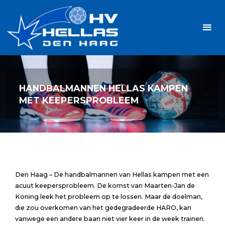
Ga
Handbalvereniging
naar
Hellas
de
TOPSPORT
| PLEZIER |
inhoud
SAMEN |
AMBITIE
HANDBALMANNEN HELLAS KAMPEN
MET KEEPERSPROBLEEM
Den Haag – De handbalmannen van Hellas kampen met een
acuut keepersprobleem. De komst van Maarten-Jan de
Koning leek het probleem op te lossen. Maar de doelman,
die zou overkomen van het gedegradeerde HARO, kan
vanwege een andere baan niet vier keer in de week trainen.