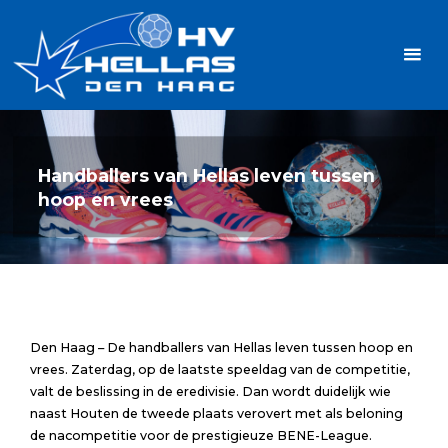
Ga
Handbalvereniging
naar
Hellas
de
TOPSPORT
| PLEZIER |
inhoud
SAMEN |
AMBITIE
Handballers van Hellas leven tussen
hoop en vrees
Den Haag – De handballers van Hellas leven tussen hoop en
vrees. Zaterdag, op de laatste speeldag van de competitie,
valt de beslissing in de eredivisie. Dan wordt duidelijk wie
naast Houten de tweede plaats verovert met als beloning
de nacompetitie voor de prestigieuze BENE-League.